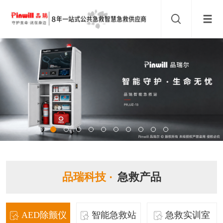
品瑞科技 ·
急救产品
AED除颤仪
智能急救站
急救实训室