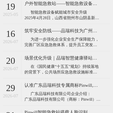
户外智能急救站——智能急救设备赋能城市安全升级！
19
智能急救设备赋能城市安全升级
2025-05
2025年4月28日，山西省朔州市山阴县新韵
体育公园正式投用由品瑞急救研发的户外
智能急救站。该设备通过集成AED除颤
筑牢安全防线——品瑞科技为广州外资企业艾利丹尼森完成AED安装及急救培训
16
仪、担架、轮椅、急救包、氧气瓶等应急
为进一步强化企业安全生产保障能力，
物资，构建起覆盖心脏骤停急救、骨折固
2026-07
完善厂区应急急救体系，提升员工突发心
脏骤停类急症的应急处置能力，2026年7月
13日，广东品瑞科技走进艾利丹尼森（广
场景优化升级｜品瑞智慧健康驿站：智能急救站进阶升级版
20
州）材料有限公司，顺利完成厂区AED自
在《国民健康“十五五”规划》持续落地
动体外除颤仪安装调试及全员专项急救培
2026-07
的背景下，公共场所应急急救设施标准化
训工作，为企业安全生产、员工健康保
部署已基本普及，智能急救站依然是当前
公共急救体系的主力标配设备，承担着城
认准广东品瑞科技专属商标Pinwill,打造应急救护装备一站式专业体系
29
市、园区、社区基础院前急救兜底功能。
广东品瑞科技有限公司企业介绍：
但在社区、老旧小区、养老场景、机关单
2026-07
广东品瑞科技有限公司（商标：Pinwill），
是一家专注于应急急救设备研发、制造与
整体解决方案输出的专业化科技企业，深
Pinwill智能急救站搭载人脸识别，政策赋能智慧急救升级