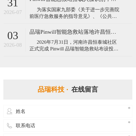
31
耕应急救护与生命安全保障赛道，聚焦公
为落实国家九部委《关于进一步完善院
共安全、场景化应急救援领域，以硬
2026-07
前医疗急救服务的指导意见》、《公共场
所自动体外除颤器配置指南》等政策要
求，各地加速推进 “5 分钟社会急救圈” 落
品瑞Pinwill智能急救站落地许昌恒泰城！筑牢社区生命安全屏障
03
地，推动公园、社区、文旅场馆等人员密
2026年7月31日，河南许昌恒泰城社区
集场所配齐标准化急救设施，以数字化手
2026-08
正式完成 Pinwill 品瑞智能急救站布设投
段补齐院前应急救护短板，最大限度把握
用，标准化应急救护站点进驻居民小区，
心
为小区业主搭建起 “就近可及、快速取用”
的社区应急生命保障阵地。 本次落地的
广东品瑞 Pinw
品瑞科技 ·
在线留言