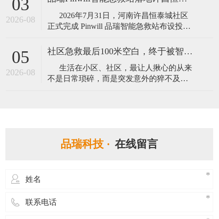
03
地，推动公园、社区、文旅场馆等人员密
2026年7月31日，河南许昌恒泰城社区
集场所配齐标准化急救设施，以数字化手
2026-08
正式完成 Pinwill 品瑞智能急救站布设投
段补齐院前应急救护短板，最大限度把握
用，标准化应急救护站点进驻居民小区，
心
为小区业主搭建起 “就近可及、快速取用”
社区急救最后100米空白，终于被智能急救站补齐了
05
的社区应急生命保障阵地。 本次落地的
生活在小区、社区，最让人揪心的从来
广东品瑞 Pinw
2026-08
不是日常琐碎，而是突发意外的猝不及
防。老人突发心梗、孩童异物卡喉、居民
意外摔伤，黄金救援时间往往只有短短数
分钟。传统急救模式依赖120出车，路途延
误、现场无设备、普通人不会施救三大难
题，让无数本可挽回的遗憾发生在社区。
品瑞科技 ·
在线留言
&nb