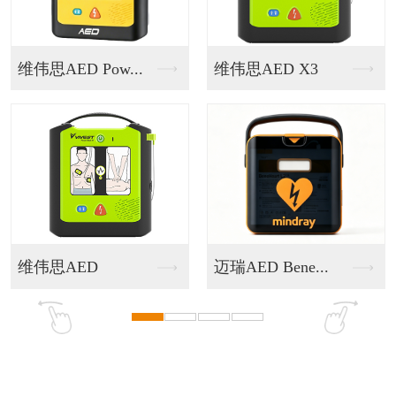
AED X3
AED救护一体机
智慧综合
D Bene...
智慧应急健康驿站
户外急救