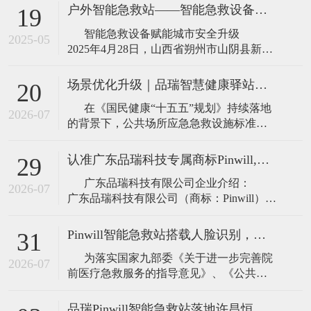
户外智能急救站——智能急救设备赋能城市安全升级！
19
智能急救设备赋能城市安全升级
2025-05
2025年4月28日，山西省朔州市山阴县新韵
体育公园正式投用由品瑞急救研发的户外
智能急救站。该设备通过集成AED除颤
场景优化升级｜品瑞智慧健康驿站：智能急救站进阶升级版
20
仪、担架、轮椅、急救包、氧气瓶等应急
在《国民健康“十五五”规划》持续落地
物资，构建起覆盖心脏骤停急救、骨折固
2026-07
的背景下，公共场所应急急救设施标准化
部署已基本普及，智能急救站依然是当前
公共急救体系的主力标配设备，承担着城
认准广东品瑞科技专属商标Pinwill,打造应急救护装备一站式专业体系
29
市、园区、社区基础院前急救兜底功能。
广东品瑞科技有限公司企业介绍：
但在社区、老旧小区、养老场景、机关单
2026-07
广东品瑞科技有限公司（商标：Pinwill），
是一家专注于应急急救设备研发、制造与
整体解决方案输出的专业化科技企业，深
Pinwill智能急救站搭载人脸识别，政策赋能智慧急救升级
31
耕应急救护与生命安全保障赛道，聚焦公
为落实国家九部委《关于进一步完善院
共安全、场景化应急救援领域，以硬
2026-07
前医疗急救服务的指导意见》、《公共场
所自动体外除颤器配置指南》等政策要
求，各地加速推进 “5 分钟社会急救圈” 落
品瑞Pinwill智能急救站落地许昌恒泰城！筑牢社区生命安全屏障