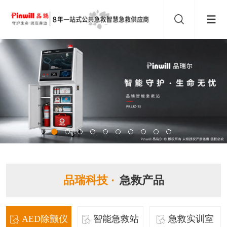
品瑞科技 ·
急救产品
AED除颤仪
智能急救站
急救实训室