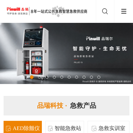
品瑞科技 ·
急救产品
AED除颤仪
智能急救站
急救实训室