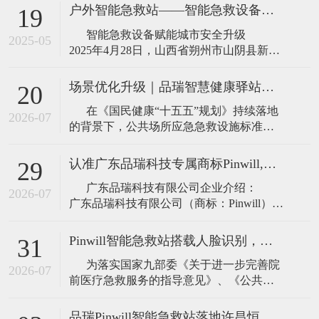
户外智能急救站——智能急救设备赋能城市安全升级！
19
智能急救设备赋能城市安全升级
2025-05
2025年4月28日，山西省朔州市山阴县新韵
体育公园正式投用由品瑞急救研发的户外
智能急救站。该设备通过集成AED除颤
场景优化升级｜品瑞智慧健康驿站：智能急救站进阶升级版
20
仪、担架、轮椅、急救包、氧气瓶等应急
在《国民健康“十五五”规划》持续落地
物资，构建起覆盖心脏骤停急救、骨折固
2026-07
的背景下，公共场所应急急救设施标准化
部署已基本普及，智能急救站依然是当前
公共急救体系的主力标配设备，承担着城
认准广东品瑞科技专属商标Pinwill,打造应急救护装备一站式专业体系
29
市、园区、社区基础院前急救兜底功能。
广东品瑞科技有限公司企业介绍：
但在社区、老旧小区、养老场景、机关单
2026-07
广东品瑞科技有限公司（商标：Pinwill），
是一家专注于应急急救设备研发、制造与
整体解决方案输出的专业化科技企业，深
Pinwill智能急救站搭载人脸识别，政策赋能智慧急救升级
31
耕应急救护与生命安全保障赛道，聚焦公
为落实国家九部委《关于进一步完善院
共安全、场景化应急救援领域，以硬
2026-07
前医疗急救服务的指导意见》、《公共场
所自动体外除颤器配置指南》等政策要
求，各地加速推进 “5 分钟社会急救圈” 落
品瑞Pinwill智能急救站落地许昌恒泰城！筑牢社区生命安全屏障