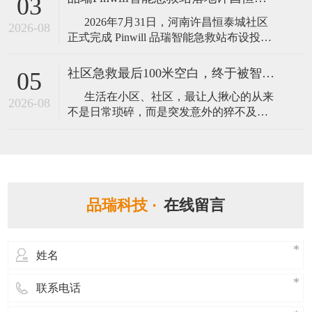
03
地，推动公园、社区、文旅场馆等人员密
2026年7月31日，河南许昌恒泰城社区
集场所配齐标准化急救设施，以数字化手
2026-08
正式完成 Pinwill 品瑞智能急救站布设投
段补齐院前应急救护短板，最大限度把握
用，标准化应急救护站点进驻居民小区，
心
为小区业主搭建起 “就近可及、快速取用”
社区急救最后100米空白，终于被智能急救站补齐了
05
的社区应急生命保障阵地。 本次落地的
生活在小区、社区，最让人揪心的从来
广东品瑞 Pinw
2026-08
不是日常琐碎，而是突发意外的猝不及
防。老人突发心梗、孩童异物卡喉、居民
意外摔伤，黄金救援时间往往只有短短数
分钟。传统急救模式依赖120出车，路途延
误、现场无设备、普通人不会施救三大难
题，让无数本可挽回的遗憾发生在社区。
品瑞科技 ·
在线留言
&nb